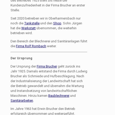
des Betriebes 1925 steht bis heute die
Kundenzufriedenheit in der Firma Brucher an erster
Stelle.
Seit 2020 betreiben wir in Oberharmersbach nur
noch die
Tankstelle
und den
Shop
. Sohn Jürgen
hat die
Werkstatt
übernommen, die weiterhin
betrieben wird.
Den Bereich der Blechnerei und Sanitäranlagen führt
die
Firma Rolf Rombach
weiter.
Der Ursprung
Der Ursprung der
Firma Brucher
geht zurück ins
Jahr 1925. Damals entstand die Firma durch Ludwig
Brucher als Schmiede und Hufbeschlagung. Nach
der Industrialisierung der Landwirtschaft hat sich
der Betrieb gewandelt und übernahm die Wartung
und Instandsetzung von landwirtschaftlichen
Maschinen. Hinzu kamen
Baublechnerei
und
Sanitärarbeiten
.
Im Jahre 1963 hat Erwin Brucher den Betrieb
erfolgreich übernommen und weitergeführt.