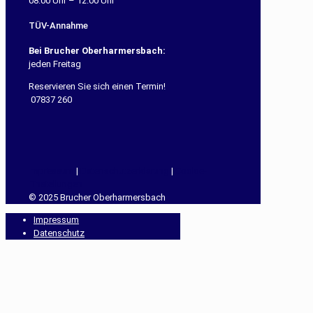
08:00 Uhr – 12:00 Uhr
TÜV-Annahme
Bei Brucher Oberharmersbach:
jeden Freitag
Reservieren Sie sich einen Termin!
07837 260
Impressum
|
Datenschutzerklärung
|
Cookie-
Einstellungen
© 2025 Brucher Oberharmersbach
Impressum
Datenschutz